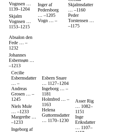
Vognsen
…
Inger af
Skjalmsdatter
1139
–
1204
Pedersborg
…
–
1160
…
–
1205
Peder
Skjalm
Vogn
…
–
Torstensen
…
Vognsen
…
–
1175
1153
–
1215
Absalon den
Fede
…
–
1232
Johannes
Esbernsøn
…
–
1213
Cecilie
Esbernsdatter
Esbern Snare
…
–
…
1127
–
1204
Andreas
Ingeborg
…
–
Grosen
…
–
1181
1245
Holmfred
…
–
Asser Rig
1163
Niels Mule
…
1082
–
Helena
…
–
1233
1151
Guttormsdatter
Margrethe
…
Inge
…
1170
–
1230
–
1233
Eriksdatter
…
1107
–
Ingeborg af