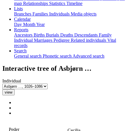
map
Relationships
Statistics
Timeline
Lists
Branches
Families
Individuals
Media objects
Calendar
Day
Month
Year
Reports
Ancestors
Births
Burials
Deaths
Descendants
Family
Individual
Marriages
Pedigree
Related individuals
Vital
records
Search
General search
Phonetic search
Advanced search
Interactive tree of
Asbjørn
…
Individual
Peder
Cecilia