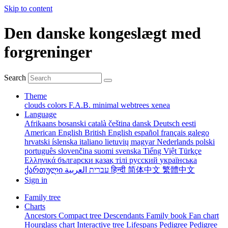
Skip to content
Den danske kongeslægt med
forgreninger
Search
Theme
clouds
colors
F.A.B.
minimal
webtrees
xenea
Language
Afrikaans
bosanski
català
čeština
dansk
Deutsch
eesti
American English
British English
español
français
galego
hrvatski
íslenska
italiano
lietuvių
magyar
Nederlands
polski
português
slovenčina
suomi
svenska
Tiếng Việt
Türkçe
Ελληνικά
български
қазақ тілі
русский
українська
ქართული
עברית
العربية
हिन्दी
简体中文
繁體中文
Sign in
Family tree
Charts
Ancestors
Compact tree
Descendants
Family book
Fan chart
Hourglass chart
Interactive tree
Lifespans
Pedigree
Pedigree