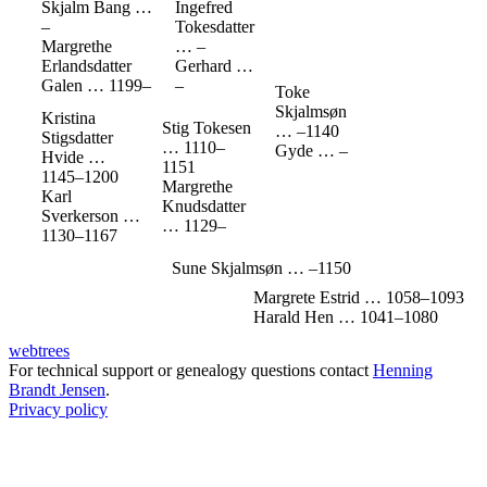
Skjalm Bang
…
Ingefred
–
Tokesdatter
Margrethe
…
–
Erlandsdatter
Gerhard
…
Galen
…
1199
–
–
Toke
Skjalmsøn
Kristina
Stig Tokesen
…
–
1140
Stigsdatter
…
1110
–
Gyde
…
–
Hvide
…
1151
1145
–
1200
Margrethe
Karl
Knudsdatter
Sverkerson
…
…
1129
–
1130
–
1167
Sune Skjalmsøn
…
–
1150
Margrete Estrid
…
1058
–
1093
Harald Hen
…
1041
–
1080
webtrees
For technical support or genealogy questions contact
Henning
Brandt Jensen
.
Privacy policy