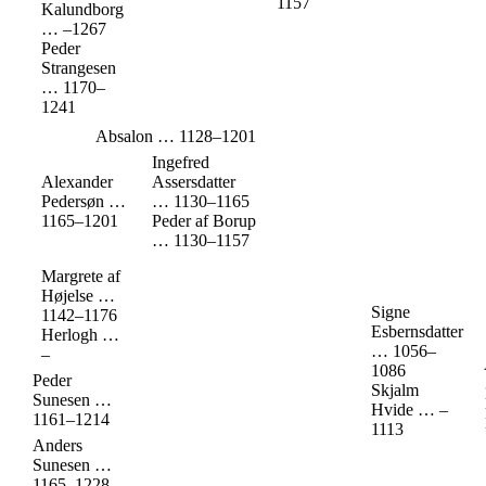
1157
Kalundborg
…
–
1267
Peder
Strangesen
…
1170
–
1241
Absalon
…
1128
–
1201
Ingefred
Alexander
Assersdatter
Pedersøn
…
…
1130
–
1165
1165
–
1201
Peder af Borup
…
1130
–
1157
Margrete af
Højelse
…
Signe
1142
–
1176
Esbernsdatter
Herlogh
…
…
1056
–
–
1086
Peder
Skjalm
Sunesen
…
Hvide
…
–
1161
–
1214
1113
Anders
Sunesen
…
1165
–
1228